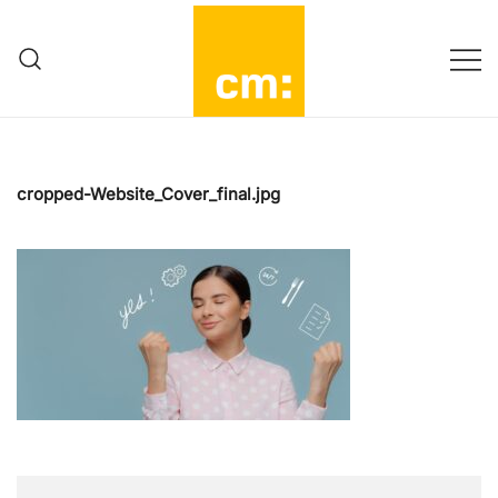
Zum
Inhalt
springen
Mehr als Working Mom…
Change|macher:in
cropped-Website_Cover_final.jpg