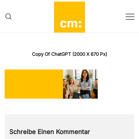
Zum
Inhalt
springen
Mehr als Working Mom…
Change|macher:in
Copy Of ChatGPT (2000 X 670 Px)
Schreibe Einen Kommentar