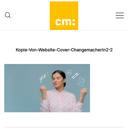
Zum
Inhalt
springen
Mehr als Working Mom…
Change|macher:in
Kopie-Von-Website-Cover-Changemacherin2-2