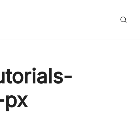
torials-
-px