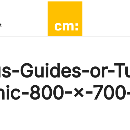
t
Mehr als Working Mom…
Change|macher:in
s-Guides-or-Tu
hic-800-×-700